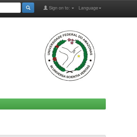
Sign on to:
Language