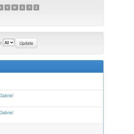
U
V
W
X
Y
Z
:
Gabriel
Gabriel