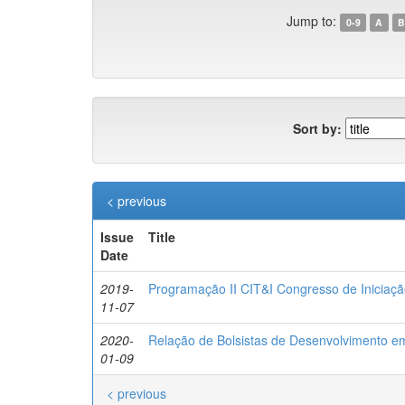
Jump to:
0-9
A
B
Sort by:
< previous
Issue
Title
Date
2019-
Programação II CIT&I Congresso de Iniciaçã
11-07
2020-
Relação de Bolsistas de Desenvolvimento em
01-09
< previous