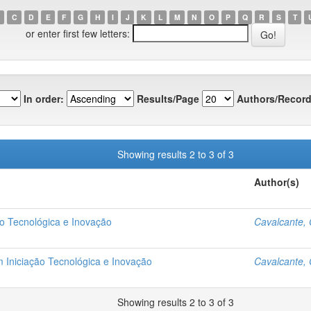
C
D
E
F
G
H
I
J
K
L
M
N
O
P
Q
R
S
T
or enter first few letters:
In order:
Results/Page
Authors/Record
Showing results 2 to 3 of 3
Author(s)
o Tecnológica e Inovação
Cavalcante, 
 Iniciação Tecnológica e Inovação
Cavalcante, 
Showing results 2 to 3 of 3