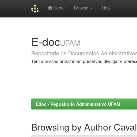
Home
Browse
Help
Skip
navigation
E-doc
UFAM
Repositorio de Documentos Administrativo
Tem a missão armazenar, preservar, divulgar e oferec
Edoc - Repositorio Administrativo UFAM
Browsing by Author Caval