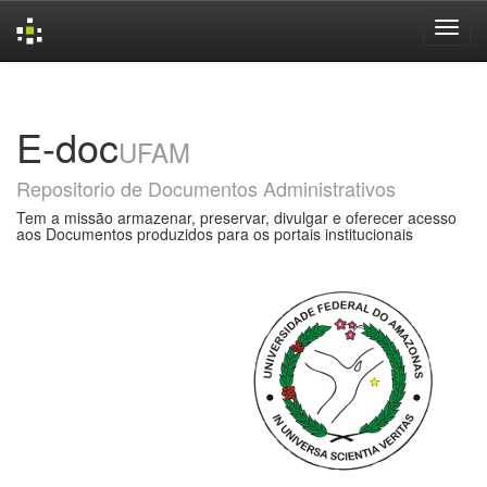
Skip
navigation
E-doc
UFAM
Repositorio de Documentos Administrativos
Tem a missão armazenar, preservar, divulgar e oferecer acesso
aos Documentos produzidos para os portais institucionais