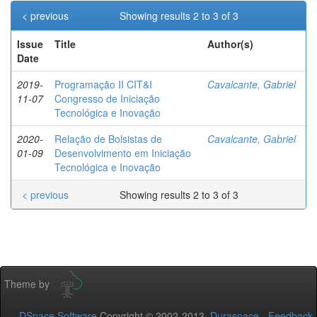
< previous
Showing results 2 to 3 of 3
Issue
Title
Author(s)
Date
2019-
Programação II CIT&I
Cavalcante, Gabriel
11-07
Congresso de Iniciação
Tecnológica e Inovação
2020-
Relação de Bolsistas de
Cavalcante, Gabriel
01-09
Desenvolvimento em Iniciação
Tecnológica e Inovação
< previous
Showing results 2 to 3 of 3
Theme by
DSpace Software
Copyright © 2002-2013
Duraspace
-
Feedback