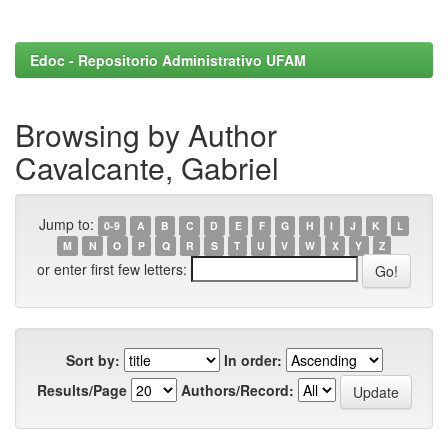
Edoc - Repositorio Administrativo UFAM
Browsing by Author
Cavalcante, Gabriel
Jump to:
0-9
A
B
C
D
E
F
G
H
I
J
K
L
M
N
O
P
Q
R
S
T
U
V
W
X
Y
Z
or enter first few letters:
Sort by:
In order:
Results/Page
Authors/Record: