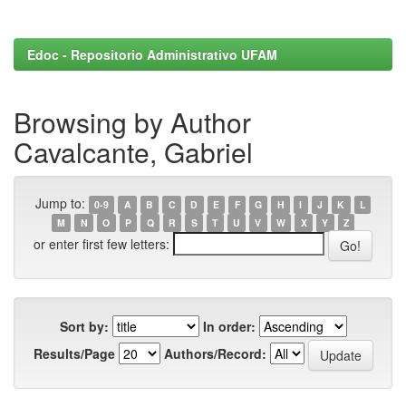
Edoc - Repositorio Administrativo UFAM
Browsing by Author
Cavalcante, Gabriel
Jump to:
0-9
A
B
C
D
E
F
G
H
I
J
K
L
M
N
O
P
Q
R
S
T
U
V
W
X
Y
Z
or enter first few letters:
Sort by:
In order:
Results/Page
Authors/Record: