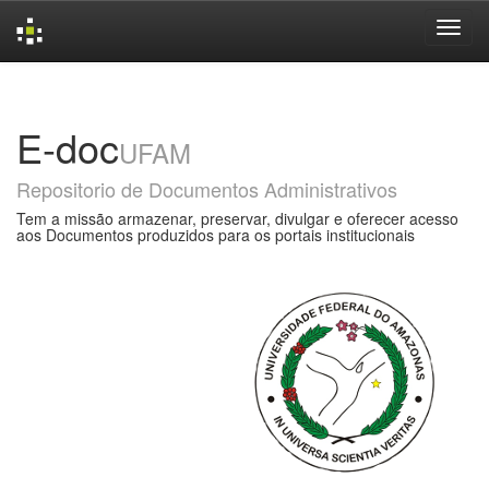
Skip
navigation
E-doc
UFAM
Repositorio de Documentos Administrativos
Tem a missão armazenar, preservar, divulgar e oferecer acesso
aos Documentos produzidos para os portais institucionais