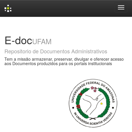
Skip
navigation
E-doc
UFAM
Repositorio de Documentos Administrativos
Tem a missão armazenar, preservar, divulgar e oferecer acesso
aos Documentos produzidos para os portais institucionais