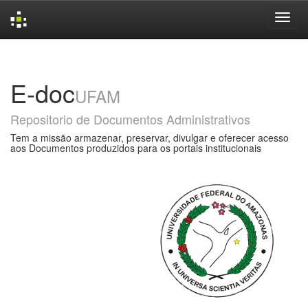
Skip
navigation
E-doc
UFAM
Repositorio de Documentos Administrativos
Tem a missão armazenar, preservar, divulgar e oferecer acesso
aos Documentos produzidos para os portais institucionais