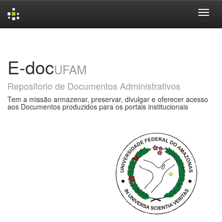
Skip
navigation
E-doc
UFAM
Repositorio de Documentos Administrativos
Tem a missão armazenar, preservar, divulgar e oferecer acesso
aos Documentos produzidos para os portais institucionais