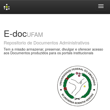
Skip
navigation
E-doc
UFAM
Repositorio de Documentos Administrativos
Tem a missão armazenar, preservar, divulgar e oferecer acesso
aos Documentos produzidos para os portais institucionais