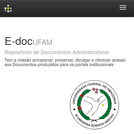
Skip
navigation
E-doc
UFAM
Repositorio de Documentos Administrativos
Tem a missão armazenar, preservar, divulgar e oferecer acesso
aos Documentos produzidos para os portais institucionais