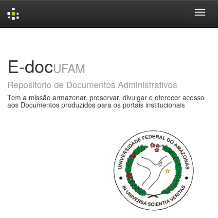
Skip
navigation
E-doc
UFAM
Repositorio de Documentos Administrativos
Tem a missão armazenar, preservar, divulgar e oferecer acesso
aos Documentos produzidos para os portais institucionais