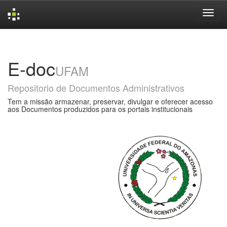
Skip
navigation
E-doc
UFAM
Repositorio de Documentos Administrativos
Tem a missão armazenar, preservar, divulgar e oferecer acesso
aos Documentos produzidos para os portais institucionais