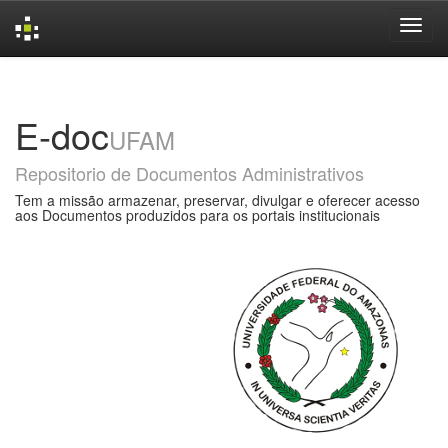
Skip
navigation
E-doc
UFAM
Repositorio de Documentos Administrativos
Tem a missão armazenar, preservar, divulgar e oferecer acesso
aos Documentos produzidos para os portais institucionais