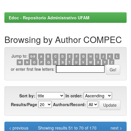
Edoc - Repositorio Administrativo UFAM
Browsing by Author COMPEC
Jump to:
0-9
A
B
C
D
E
F
G
H
I
J
K
L
M
N
O
P
Q
R
S
T
U
V
W
X
Y
Z
or enter first few letters:
Sort by:
In order:
Results/Page
Authors/Record:
< previous
Showing results 51 to 70 of 170
next >