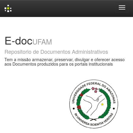
Skip
navigation
E-doc
UFAM
Repositorio de Documentos Administrativos
Tem a missão armazenar, preservar, divulgar e oferecer acesso
aos Documentos produzidos para os portais institucionais