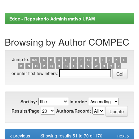
Edoc - Repositorio Administrativo UFAM
Browsing by Author COMPEC
Jump to:
0-9
A
B
C
D
E
F
G
H
I
J
K
L
M
N
O
P
Q
R
S
T
U
V
W
X
Y
Z
or enter first few letters:
Sort by:
In order:
Results/Page
Authors/Record:
< previous
Showing results 51 to 70 of 170
next >