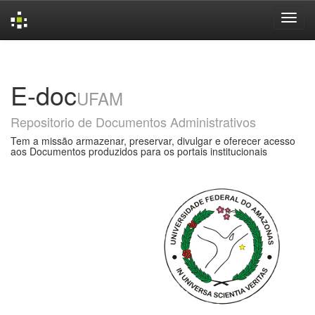
Skip
navigation
E-doc
UFAM
Repositorio de Documentos Administrativos
Tem a missão armazenar, preservar, divulgar e oferecer acesso
aos Documentos produzidos para os portais institucionais