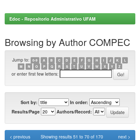
Edoc - Repositorio Administrativo UFAM
Browsing by Author COMPEC
Jump to:
0-9
A
B
C
D
E
F
G
H
I
J
K
L
M
N
O
P
Q
R
S
T
U
V
W
X
Y
Z
or enter first few letters:
Sort by:
In order:
Results/Page
Authors/Record:
< previous
Showing results 51 to 70 of 170
next >