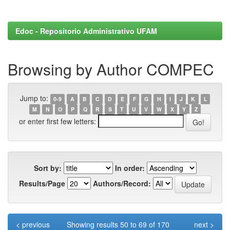
Edoc - Repositorio Administrativo UFAM
Browsing by Author COMPEC
Jump to:
0-9
A
B
C
D
E
F
G
H
I
J
K
L
M
N
O
P
Q
R
S
T
U
V
W
X
Y
Z
or enter first few letters:
Sort by:
In order:
Results/Page
Authors/Record:
< previous
Showing results 50 to 69 of 170
next >