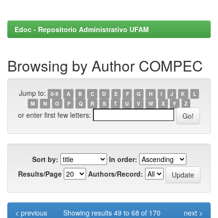
Edoc - Repositorio Administrativo UFAM
Browsing by Author COMPEC
Jump to:
0-9
A
B
C
D
E
F
G
H
I
J
K
L
M
N
O
P
Q
R
S
T
U
V
W
X
Y
Z
or enter first few letters:
Sort by:
In order:
Results/Page
Authors/Record:
< previous
Showing results 49 to 68 of 170
next >