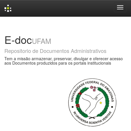
Skip
navigation
E-doc
UFAM
Repositorio de Documentos Administrativos
Tem a missão armazenar, preservar, divulgar e oferecer acesso
aos Documentos produzidos para os portais institucionais