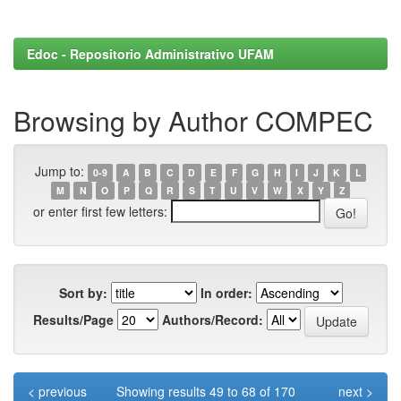
Edoc - Repositorio Administrativo UFAM
Browsing by Author COMPEC
Jump to:
0-9
A
B
C
D
E
F
G
H
I
J
K
L
M
N
O
P
Q
R
S
T
U
V
W
X
Y
Z
or enter first few letters:
Sort by:
In order:
Results/Page
Authors/Record:
< previous
Showing results 49 to 68 of 170
next >