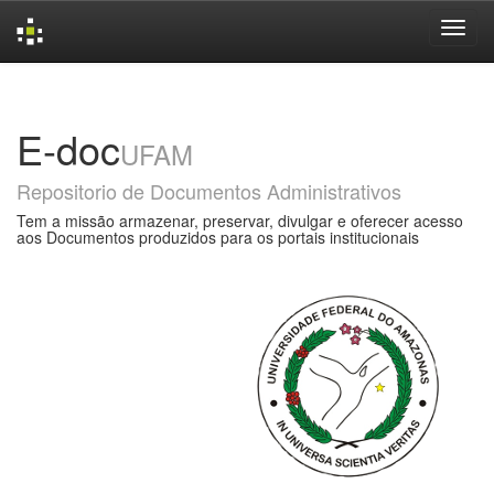
Skip
navigation
E-doc
UFAM
Repositorio de Documentos Administrativos
Tem a missão armazenar, preservar, divulgar e oferecer acesso
aos Documentos produzidos para os portais institucionais