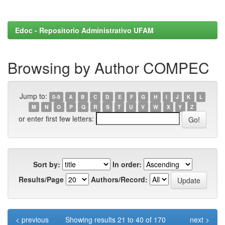
Edoc - Repositorio Administrativo UFAM
Browsing by Author COMPEC
Jump to:
0-9
A
B
C
D
E
F
G
H
I
J
K
L
M
N
O
P
Q
R
S
T
U
V
W
X
Y
Z
or enter first few letters:
Sort by:
In order:
Results/Page
Authors/Record:
< previous
Showing results 21 to 40 of 170
next >