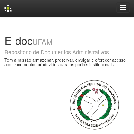
Skip
navigation
E-doc
UFAM
Repositorio de Documentos Administrativos
Tem a missão armazenar, preservar, divulgar e oferecer acesso
aos Documentos produzidos para os portais institucionais