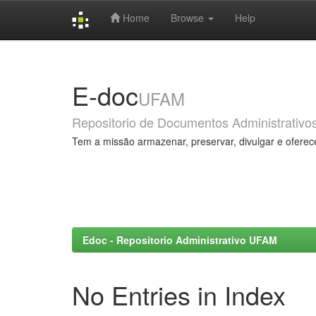
Home
Browse
Help
Skip
navigation
E-doc
UFAM
Repositorio de Documentos Administrativo
Tem a missão armazenar, preservar, divulgar e oferec
Edoc - Repositorio Administrativo UFAM
No Entries in Index