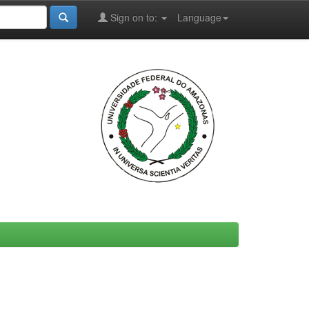
Sign on to:
Language