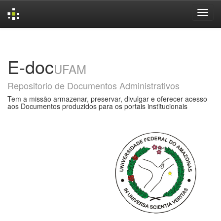
Skip
navigation
E-doc
UFAM
Repositorio de Documentos Administrativos
Tem a missão armazenar, preservar, divulgar e oferecer acesso
aos Documentos produzidos para os portais institucionais