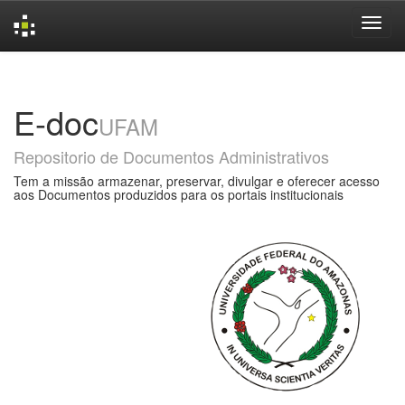
Skip
navigation
E-doc
UFAM
Repositorio de Documentos Administrativos
Tem a missão armazenar, preservar, divulgar e oferecer acesso
aos Documentos produzidos para os portais institucionais