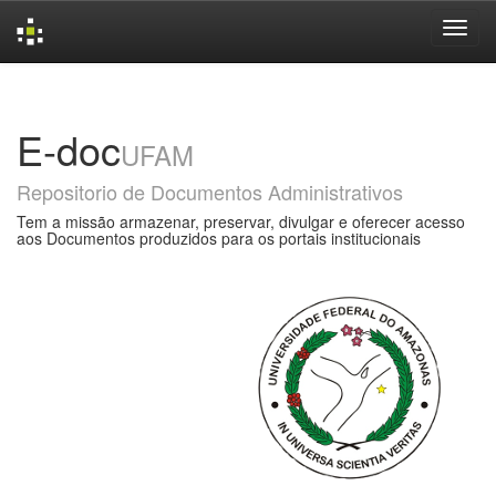
Skip
navigation
E-doc
UFAM
Repositorio de Documentos Administrativos
Tem a missão armazenar, preservar, divulgar e oferecer acesso
aos Documentos produzidos para os portais institucionais