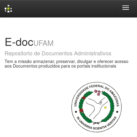
Skip
navigation
E-doc
UFAM
Repositorio de Documentos Administrativos
Tem a missão armazenar, preservar, divulgar e oferecer acesso
aos Documentos produzidos para os portais institucionais