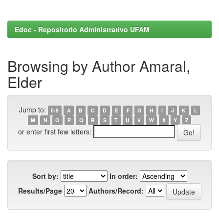
Edoc - Repositorio Administrativo UFAM
Browsing by Author Amaral,
Elder
Jump to:
0-9
A
B
C
D
E
F
G
H
I
J
K
L
M
N
O
P
Q
R
S
T
U
V
W
X
Y
Z
or enter first few letters:
Sort by:
In order:
Results/Page
Authors/Record: