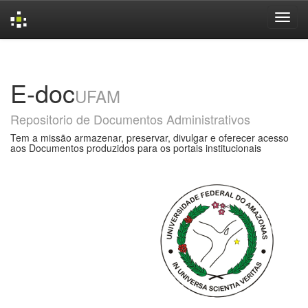
Skip
navigation
E-doc
UFAM
Repositorio de Documentos Administrativos
Tem a missão armazenar, preservar, divulgar e oferecer acesso
aos Documentos produzidos para os portais institucionais