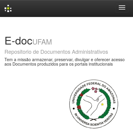
Skip
navigation
E-doc
UFAM
Repositorio de Documentos Administrativos
Tem a missão armazenar, preservar, divulgar e oferecer acesso
aos Documentos produzidos para os portais institucionais