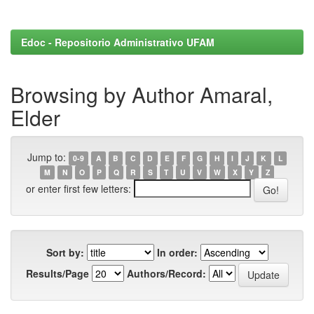
Edoc - Repositorio Administrativo UFAM
Browsing by Author Amaral,
Elder
Jump to:
0-9
A
B
C
D
E
F
G
H
I
J
K
L
M
N
O
P
Q
R
S
T
U
V
W
X
Y
Z
or enter first few letters:
Sort by:
In order:
Results/Page
Authors/Record: