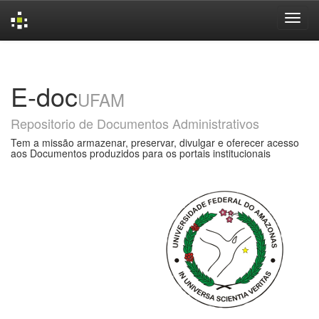
Skip
navigation
E-doc
UFAM
Repositorio de Documentos Administrativos
Tem a missão armazenar, preservar, divulgar e oferecer acesso
aos Documentos produzidos para os portais institucionais