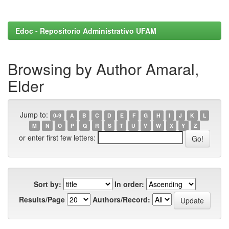
Edoc - Repositorio Administrativo UFAM
Browsing by Author Amaral,
Elder
Jump to:
0-9
A
B
C
D
E
F
G
H
I
J
K
L
M
N
O
P
Q
R
S
T
U
V
W
X
Y
Z
or enter first few letters:
Sort by:
In order:
Results/Page
Authors/Record: