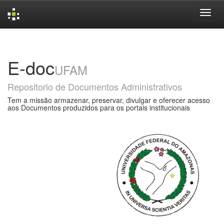
Skip
navigation
E-doc
UFAM
Repositorio de Documentos Administrativos
Tem a missão armazenar, preservar, divulgar e oferecer acesso
aos Documentos produzidos para os portais institucionais