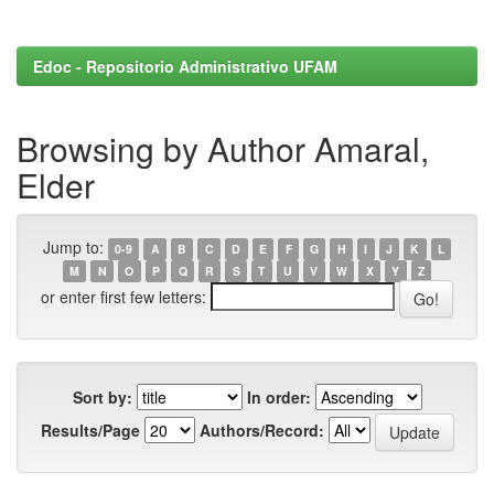
Edoc - Repositorio Administrativo UFAM
Browsing by Author Amaral,
Elder
Jump to:
0-9
A
B
C
D
E
F
G
H
I
J
K
L
M
N
O
P
Q
R
S
T
U
V
W
X
Y
Z
or enter first few letters:
Sort by:
In order:
Results/Page
Authors/Record: