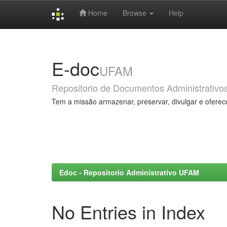
Home
Browse
Help
Skip
navigation
E-doc
UFAM
Repositorio de Documentos Administrativo
Tem a missão armazenar, preservar, divulgar e oferec
Edoc - Repositorio Administrativo UFAM
No Entries in Index