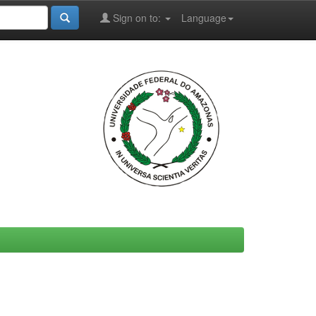
Sign on to:
Language