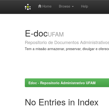
Home
Browse
Help
Skip
navigation
E-doc
UFAM
Repositorio de Documentos Administrativo
Tem a missão armazenar, preservar, divulgar e oferec
Edoc - Repositorio Administrativo UFAM
No Entries in Index