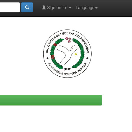
Sign on to:
Language