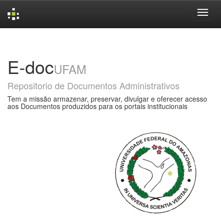
Skip
navigation
E-doc
UFAM
Repositorio de Documentos Administrativos
Tem a missão armazenar, preservar, divulgar e oferecer acesso
aos Documentos produzidos para os portais institucionais