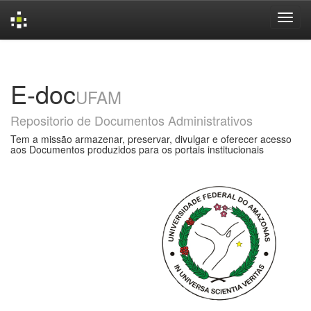
Skip
navigation
E-doc
UFAM
Repositorio de Documentos Administrativos
Tem a missão armazenar, preservar, divulgar e oferecer acesso
aos Documentos produzidos para os portais institucionais