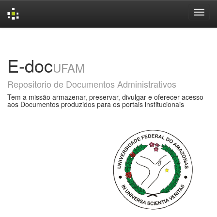
Skip
navigation
E-doc
UFAM
Repositorio de Documentos Administrativos
Tem a missão armazenar, preservar, divulgar e oferecer acesso
aos Documentos produzidos para os portais institucionais