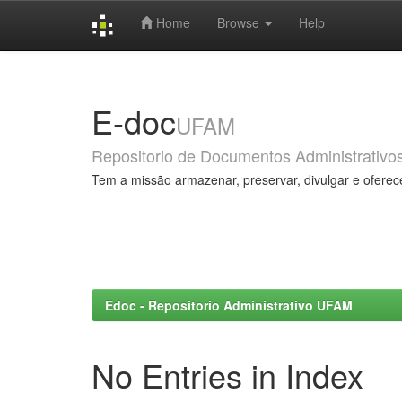
Home
Browse
Help
Skip
navigation
E-doc
UFAM
Repositorio de Documentos Administrativo
Tem a missão armazenar, preservar, divulgar e oferec
Edoc - Repositorio Administrativo UFAM
No Entries in Index