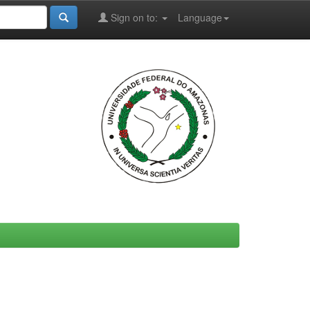
Sign on to:
Language