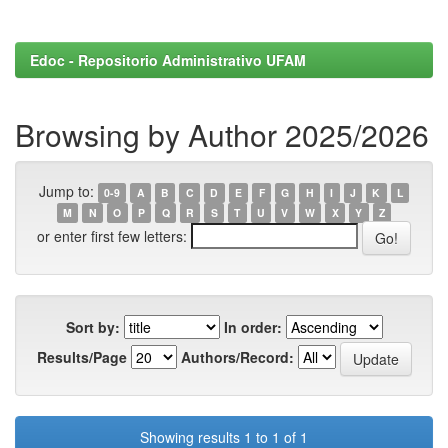
Edoc - Repositorio Administrativo UFAM
Browsing by Author 2025/2026
Jump to:
0-9
A
B
C
D
E
F
G
H
I
J
K
L
M
N
O
P
Q
R
S
T
U
V
W
X
Y
Z
or enter first few letters:
Sort by:
In order:
Results/Page
Authors/Record:
Showing results 1 to 1 of 1