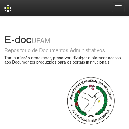
Skip
navigation
E-doc
UFAM
Repositorio de Documentos Administrativos
Tem a missão armazenar, preservar, divulgar e oferecer acesso
aos Documentos produzidos para os portais institucionais