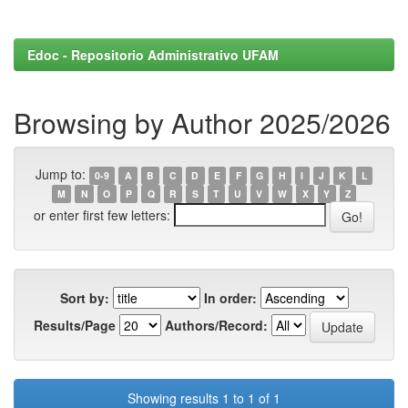
Edoc - Repositorio Administrativo UFAM
Browsing by Author 2025/2026
Jump to:
0-9
A
B
C
D
E
F
G
H
I
J
K
L
M
N
O
P
Q
R
S
T
U
V
W
X
Y
Z
or enter first few letters:
Sort by:
In order:
Results/Page
Authors/Record:
Showing results 1 to 1 of 1