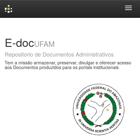
Skip
navigation
E-doc
UFAM
Repositorio de Documentos Administrativos
Tem a missão armazenar, preservar, divulgar e oferecer acesso
aos Documentos produzidos para os portais institucionais