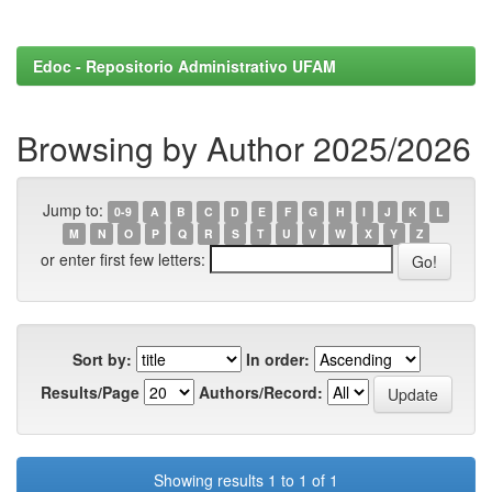
Edoc - Repositorio Administrativo UFAM
Browsing by Author 2025/2026
Jump to:
0-9
A
B
C
D
E
F
G
H
I
J
K
L
M
N
O
P
Q
R
S
T
U
V
W
X
Y
Z
or enter first few letters:
Sort by:
In order:
Results/Page
Authors/Record:
Showing results 1 to 1 of 1