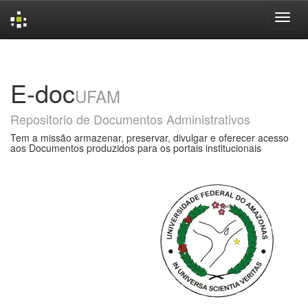
Skip
navigation
E-doc
UFAM
Repositorio de Documentos Administrativos
Tem a missão armazenar, preservar, divulgar e oferecer acesso
aos Documentos produzidos para os portais institucionais