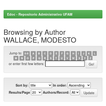
Edoc - Repositorio Administrativo UFAM
Browsing by Author
WALLACE, MODESTO
Jump to:
0-9
A
B
C
D
E
F
G
H
I
J
K
L
M
N
O
P
Q
R
S
T
U
V
W
X
Y
Z
or enter first few letters:
Sort by:
In order:
Results/Page
Authors/Record: