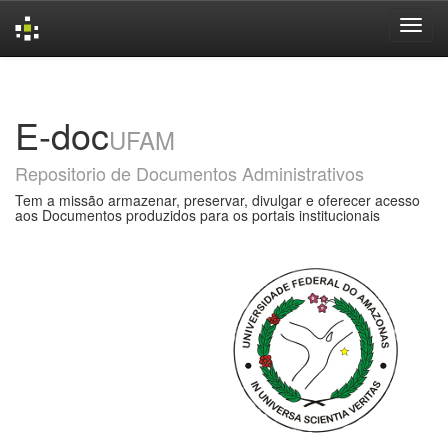
Skip
navigation
E-doc
UFAM
Repositorio de Documentos Administrativos
Tem a missão armazenar, preservar, divulgar e oferecer acesso
aos Documentos produzidos para os portais institucionais