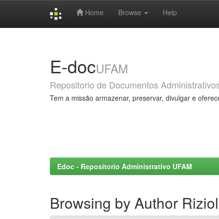
Home
Browse
Help
Skip
navigation
E-doc
UFAM
Repositorio de Documentos Administrativo
Tem a missão armazenar, preservar, divulgar e oferec
Edoc - Repositorio Administrativo UFAM
Browsing by Author Riziol