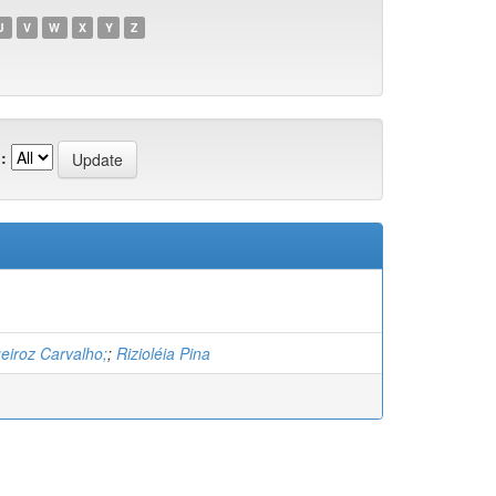
U
V
W
X
Y
Z
:
eiroz Carvalho;
;
Rizioléia Pina