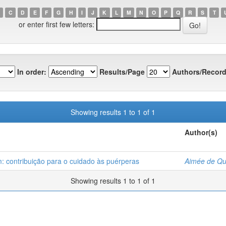
C
D
E
F
G
H
I
J
K
L
M
N
O
P
Q
R
S
T
or enter first few letters:
In order:
Results/Page
Authors/Record
Showing results 1 to 1 of 1
Author(s)
 contribuição para o cuidado às puérperas
Aimée de Qu
Showing results 1 to 1 of 1