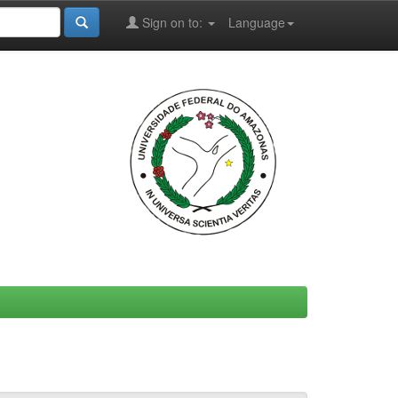
Sign on to:
Language