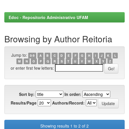
Edoc - Repositorio Administrativo UFAM
Browsing by Author Reitoria
Jump to:
0-9
A
B
C
D
E
F
G
H
I
J
K
L
M
N
O
P
Q
R
S
T
U
V
W
X
Y
Z
or enter first few letters:
Sort by:
In order:
Results/Page
Authors/Record:
Showing results 1 to 2 of 2