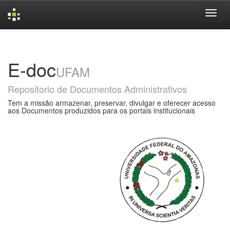
Skip
navigation
E-doc
UFAM
Repositorio de Documentos Administrativos
Tem a missão armazenar, preservar, divulgar e oferecer acesso
aos Documentos produzidos para os portais institucionais