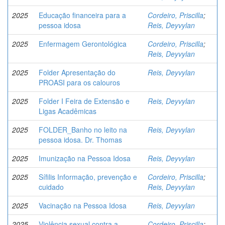
2025
Educação financeira para a
Cordeiro, Priscilla
;
pessoa idosa
Reis, Deyvylan
2025
Enfermagem Gerontológica
Cordeiro, Priscilla
;
Reis, Deyvylan
2025
Folder Apresentação do
Reis, Deyvylan
PROASI para os calouros
2025
Folder I Feira de Extensão e
Reis, Deyvylan
Ligas Acadêmicas
2025
FOLDER_Banho no leito na
Reis, Deyvylan
pessoa idosa. Dr. Thomas
2025
Imunização na Pessoa Idosa
Reis, Deyvylan
2025
Sífilis Informação, prevenção e
Cordeiro, Priscilla
;
cuidado
Reis, Deyvylan
2025
Vacinação na Pessoa Idosa
Reis, Deyvylan
2025
Violência sexual contra a
Cordeiro, Priscilla
;