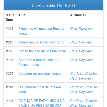
Showing results 1 to 16 of 16
Issue
Title
Author(s)
Date
2025
7 tipos de violência na Pessoa
Reis, Deyvylan
Idosa
2025
Alterações no Envelhecimento
Reis, Deyvylan
2025
Banho no leito na pessoa idosa
Reis, Deyvylan
2025
Combate à tuberculose na
Reis, Deyvylan
Pessoa Idosa
2025
Cuidador de pessoas idosas
Cordeiro, Priscilla
;
Reis, Deyvylan
2024
Dia Internacional da Pessoa
Cordeiro, Priscilla
;
Idosa
Reis, Deyvylan
2025
DOENÇA DE PARKIINSON NA
Cordeiro, Priscilla
;
SAÚDE DA PESSOA IIDOSA
Reis, Deyvylan