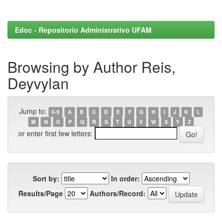
Edoc - Repositorio Administrativo UFAM
Browsing by Author Reis,
Deyvylan
Jump to:
0-9
A
B
C
D
E
F
G
H
I
J
K
L
M
N
O
P
Q
R
S
T
U
V
W
X
Y
Z
or enter first few letters:
Sort by:
In order:
Results/Page
Authors/Record: