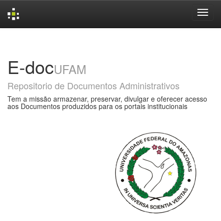
Skip
navigation
E-doc
UFAM
Repositorio de Documentos Administrativos
Tem a missão armazenar, preservar, divulgar e oferecer acesso
aos Documentos produzidos para os portais institucionais