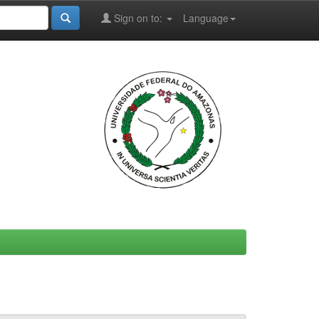
Sign on to:
Language