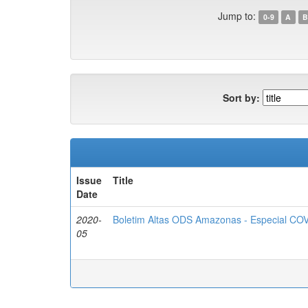
Jump to:
0-9
A
B
Sort by:
Issue
Title
Date
2020-
Boletim Altas ODS Amazonas - Especial COV
05