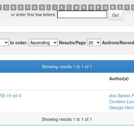
C
D
E
F
G
H
I
J
K
L
M
N
O
P
Q
R
S
T
or enter first few letters:
In order:
Results/Page
Authors/Record
Showing results 1 to 1 of 1
Author(s)
ID-19 vol 4
dos Santos P
Cordeiro Lor
George Henr
Showing results 1 to 1 of 1