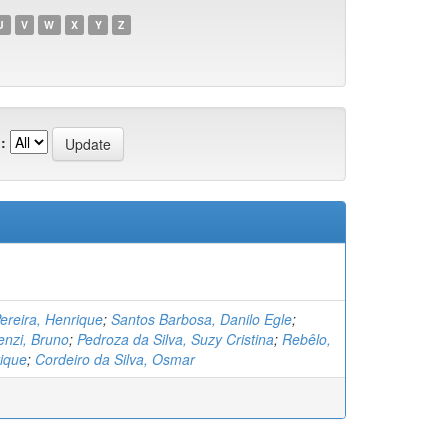
U
V
W
X
Y
Z
:
ereira, Henrique
;
Santos Barbosa, Danilo Egle
;
enzi, Bruno
;
Pedroza da Silva, Suzy Cristina
;
Rebêlo,
ique
;
Cordeiro da Silva, Osmar