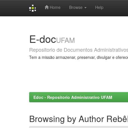
Home
Browse
Help
Skip
navigation
E-doc
UFAM
Repositorio de Documentos Administrativo
Tem a missão armazenar, preservar, divulgar e oferec
Edoc - Repositorio Administrativo UFAM
Browsing by Author Rebê