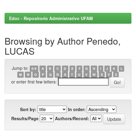
Edoc - Repositorio Administrativo UFAM
Browsing by Author Penedo,
LUCAS
Jump to:
0-9
A
B
C
D
E
F
G
H
I
J
K
L
M
N
O
P
Q
R
S
T
U
V
W
X
Y
Z
or enter first few letters:
Sort by:
In order:
Results/Page
Authors/Record: