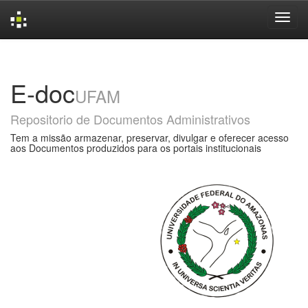
Skip
navigation
E-doc
UFAM
Repositorio de Documentos Administrativos
Tem a missão armazenar, preservar, divulgar e oferecer acesso
aos Documentos produzidos para os portais institucionais