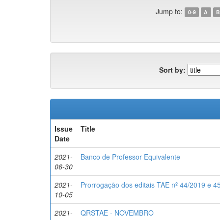
Jump to:
0-9
A
B
Sort by:
Issue
Title
Date
2021-
Banco de Professor Equivalente
06-30
2021-
Prorrogação dos editais TAE nº 44/2019 e 4
10-05
2021-
QRSTAE - NOVEMBRO