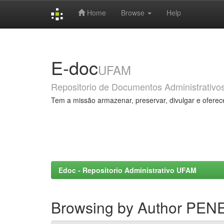
Home
Browse
Help
Skip
navigation
E-doc
UFAM
Repositorio de Documentos Administrativo
Tem a missão armazenar, preservar, divulgar e oferec
Edoc - Repositorio Administrativo UFAM
Browsing by Author PE