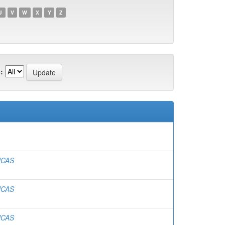
U
V
W
X
Y
Z
:
UCAS
UCAS
UCAS