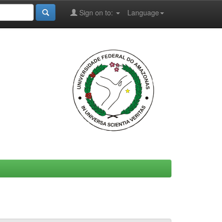
Sign on to:
Language