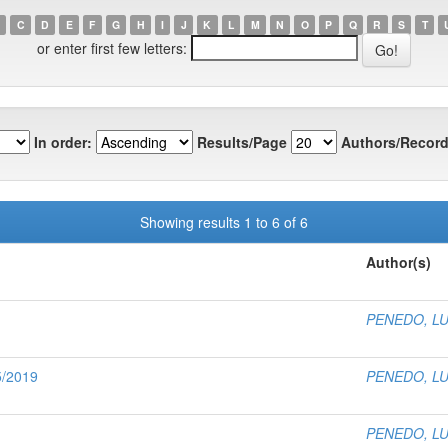
C
D
E
F
G
H
I
J
K
L
M
N
O
P
Q
R
S
T
or enter first few letters:
In order:
Results/Page
Authors/Record
Showing results 1 to 6 of 6
Author(s)
PENEDO, L
5/2019
PENEDO, L
PENEDO, L