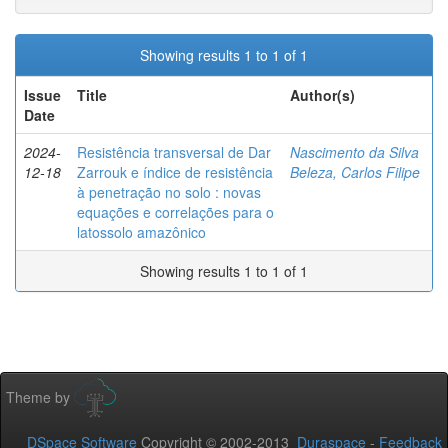
Showing results 1 to 1 of 1
Issue
Title
Author(s)
Date
2024-
Resistência transversal de Dar
Nascimento da Silva
12-18
Zarrouk e índice de resistência
Beleza, Carlos Filipe
à penetração no solo : novas
equações e correlações para o
latossolo amazônico
Showing results 1 to 1 of 1
Theme by
DSpace Software
Copyright © 2002-2013
Duraspace
-
Feedback