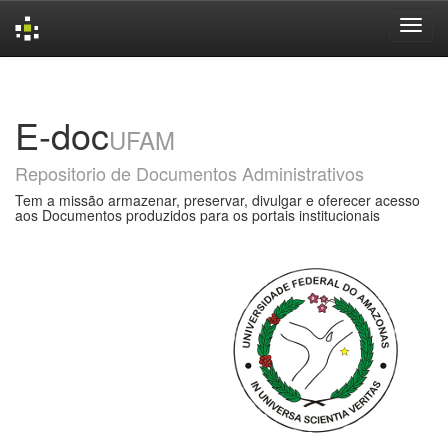
Skip
navigation
E-doc
UFAM
Repositorio de Documentos Administrativos
Tem a missão armazenar, preservar, divulgar e oferecer acesso
aos Documentos produzidos para os portais institucionais