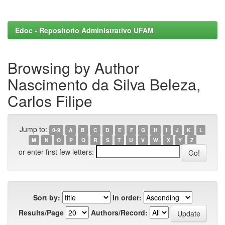
Edoc - Repositorio Administrativo UFAM
Browsing by Author
Nascimento da Silva Beleza,
Carlos Filipe
Jump to:
0-9
A
B
C
D
E
F
G
H
I
J
K
L
M
N
O
P
Q
R
S
T
U
V
W
X
Y
Z
or enter first few letters:
Sort by:
In order:
Results/Page
Authors/Record: