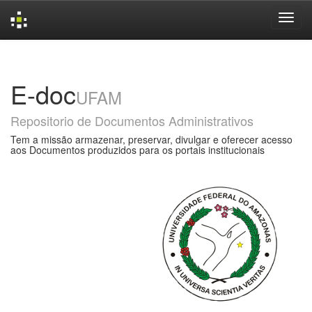
Skip
navigation
E-doc
UFAM
Repositorio de Documentos Administrativos
Tem a missão armazenar, preservar, divulgar e oferecer acesso
aos Documentos produzidos para os portais institucionais