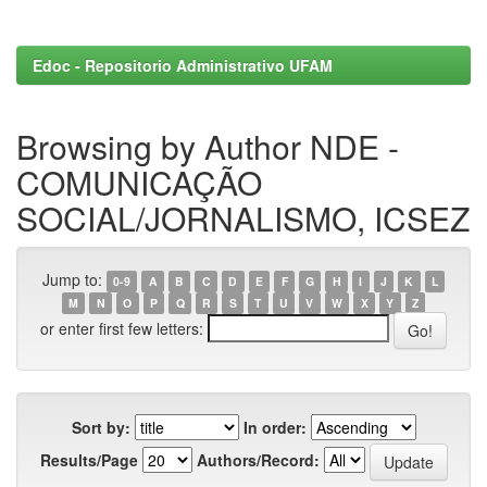
Edoc - Repositorio Administrativo UFAM
Browsing by Author NDE -
COMUNICAÇÃO
SOCIAL/JORNALISMO, ICSEZ
Jump to:
0-9
A
B
C
D
E
F
G
H
I
J
K
L
M
N
O
P
Q
R
S
T
U
V
W
X
Y
Z
or enter first few letters:
Sort by:
In order:
Results/Page
Authors/Record: