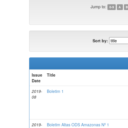
Jump to:
0-9
A
B
Sort by:
Issue
Title
Date
2019-
Boletim 1
08
2019-
Boletim Altas ODS Amazonas Nº 1