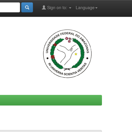
Sign on to:
Language