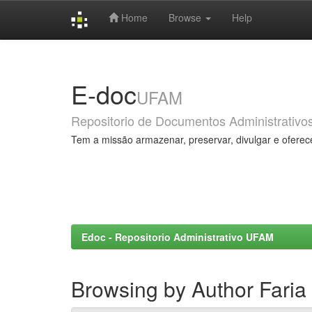
Home
Browse
Help
Skip
navigation
E-doc
UFAM
Repositorio de Documentos Administrativo
Tem a missão armazenar, preservar, divulgar e oferec
Edoc - Repositorio Administrativo UFAM
Browsing by Author Faria 