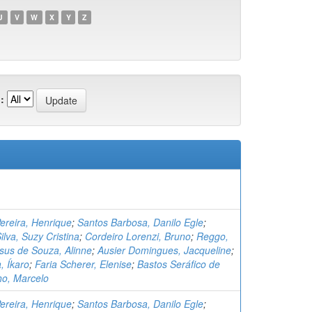
U
V
W
X
Y
Z
:
ereira, Henrique
;
Santos Barbosa, Danilo Egle
;
lva, Suzy Cristina
;
Cordeiro Lorenzi, Bruno
;
Reggo,
sus de Souza, Alinne
;
Ausier Domingues, Jacqueline
;
, Íkaro
;
Faria Scherer, Elenise
;
Bastos Seráfico de
ho, Marcelo
ereira, Henrique
;
Santos Barbosa, Danilo Egle
;