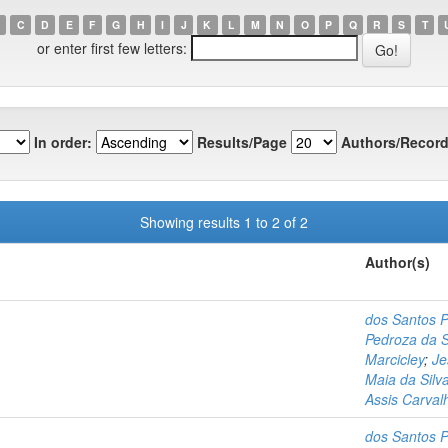
C
D
E
F
G
H
I
J
K
L
M
N
O
P
Q
R
S
T
or enter first few letters:
In order:
Results/Page
Authors/Record
Showing results 1 to 2 of 2
Author(s)
dos Santos P
Pedroza da Si
Marcicley
;
Je
Maia da Silva
Assis Carval
dos Santos P