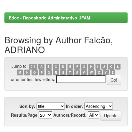
Edoc - Repositorio Administrativo UFAM
Browsing by Author Falcão,
ADRIANO
Jump to:
0-9
A
B
C
D
E
F
G
H
I
J
K
L
M
N
O
P
Q
R
S
T
U
V
W
X
Y
Z
or enter first few letters:
Sort by:
In order:
Results/Page
Authors/Record: