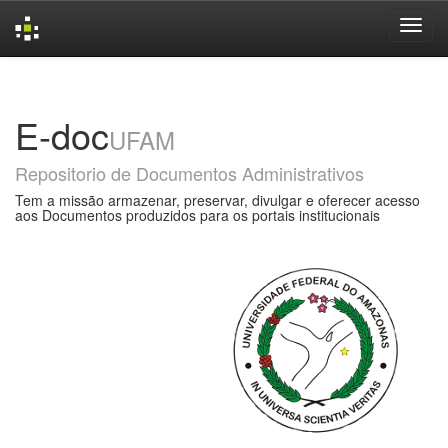
Skip
navigation
E-doc
UFAM
Repositorio de Documentos Administrativos
Tem a missão armazenar, preservar, divulgar e oferecer acesso
aos Documentos produzidos para os portais institucionais