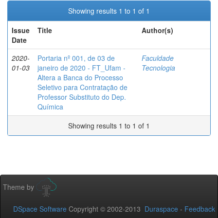
Showing results 1 to 1 of 1
Issue
Title
Author(s)
Date
2020-
Portaria nº 001, de 03 de
Faculdade
01-03
janeiro de 2020 - FT_Ufam -
Tecnologia
Altera a Banca do Processo
Seletivo para Contratação de
Professor Substituto do Dep.
Química
Showing results 1 to 1 of 1
Theme by
DSpace Software
Copyright © 2002-2013
Duraspace
-
Feedback