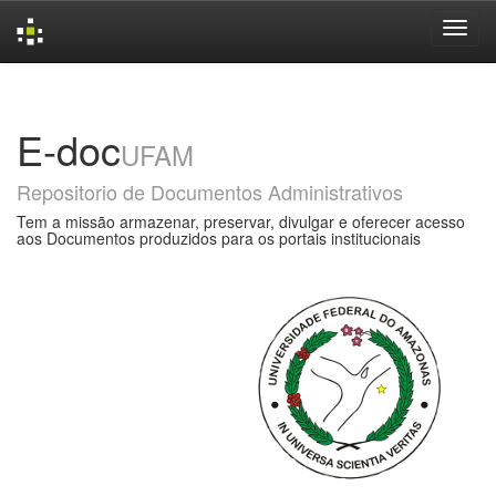
Skip
navigation
E-doc
UFAM
Repositorio de Documentos Administrativos
Tem a missão armazenar, preservar, divulgar e oferecer acesso
aos Documentos produzidos para os portais institucionais