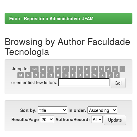
Edoc - Repositorio Administrativo UFAM
Browsing by Author Faculdade
Tecnologia
Jump to:
0-9
A
B
C
D
E
F
G
H
I
J
K
L
M
N
O
P
Q
R
S
T
U
V
W
X
Y
Z
or enter first few letters:
Sort by:
In order:
Results/Page
Authors/Record: