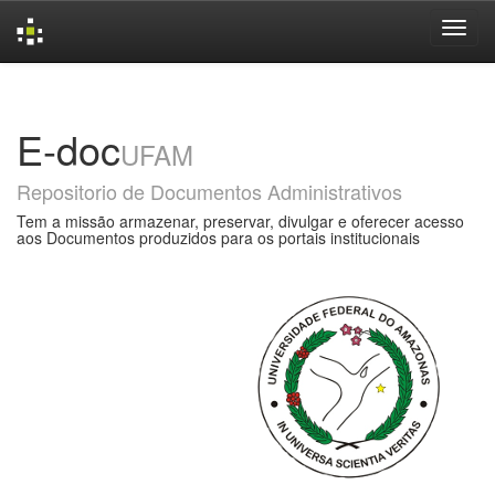
Skip
navigation
E-doc
UFAM
Repositorio de Documentos Administrativos
Tem a missão armazenar, preservar, divulgar e oferecer acesso
aos Documentos produzidos para os portais institucionais