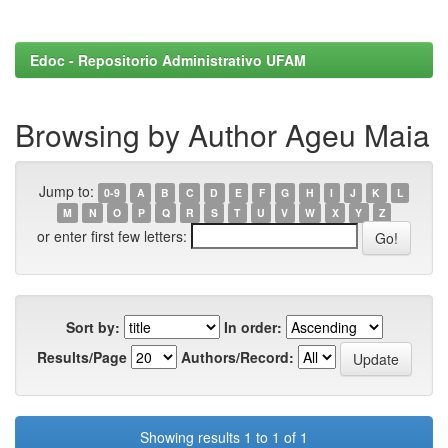
Edoc - Repositorio Administrativo UFAM
Browsing by Author Ageu Maia
Jump to:
0-9
A
B
C
D
E
F
G
H
I
J
K
L
M
N
O
P
Q
R
S
T
U
V
W
X
Y
Z
or enter first few letters:
Sort by:
In order:
Results/Page
Authors/Record:
Showing results 1 to 1 of 1