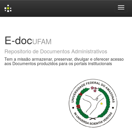
Skip
navigation
E-doc
UFAM
Repositorio de Documentos Administrativos
Tem a missão armazenar, preservar, divulgar e oferecer acesso
aos Documentos produzidos para os portais institucionais