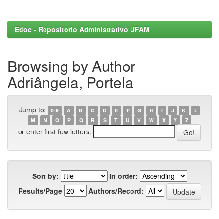
Edoc - Repositorio Administrativo UFAM
Browsing by Author
Adriângela, Portela
Jump to:
0-9
A
B
C
D
E
F
G
H
I
J
K
L
M
N
O
P
Q
R
S
T
U
V
W
X
Y
Z
or enter first few letters:
Sort by:
In order:
Results/Page
Authors/Record: