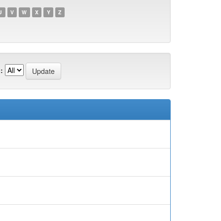
U
V
W
X
Y
Z
: