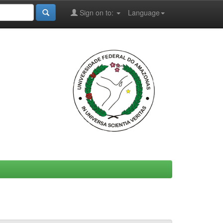
Sign on to:
Language