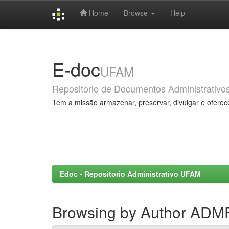
Home
Browse
Help
Skip
navigation
E-doc
UFAM
Repositorio de Documentos Administrativo
Tem a missão armazenar, preservar, divulgar e oferec
Edoc - Repositorio Administrativo UFAM
Browsing by Author AD