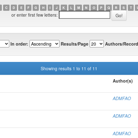
C
D
E
F
G
H
I
J
K
L
M
N
O
P
Q
R
S
T
or enter first few letters:
In order:
Results/Page
Authors/Record
Showing results 1 to 11 of 11
Author(s)
ADMFAO
ADMFAO
ADMFAO